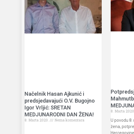
Potpredsj
Načelnik Hasan Ajkunić i
Mahmutb
predsjedavajući O.V. Bugojno
MEDJUNA
Igor Vrljić: SRETAN
8. Marta 2020
MEDJUNARODNI DAN ŽENA!
8. Marta 2020.
Nema komentara
U povodu 8.
žena, potpre
Hercegovin