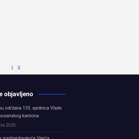
1
2
e objavljeno
ku održana 135. sjednica Vlade
bosanskog kantona
ta 2026.
k predsjedavajuće Vijeća