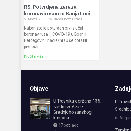
RS: Potvrdjena zaraza
koronavirusom u Banja Luci
5. Marta 2020.
Nema komentara
Nakon što je potvrđen prvi slučaj
koronavirusa ili COVID-19 u Bosni i
Hercegovini, nadležni su se obratili
javnosti.
Pročitaj više »
Objave
Zadnj
U Travniku održana 135.
U Travni
sjednica Vlade
Srednjo
Srednjobosanskog
kantona
6. Augus
17 sati ago
Zamjeni