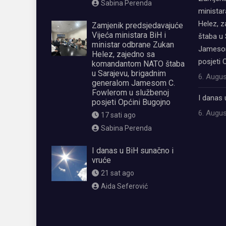
Sabina Perenda
ministar
Helez, 
Zamjenik predsjedavajuće
Vijeća ministara BiH i
štaba u 
ministar odbrane Zukan
Jamesom
Helez, zajedno sa
posjeti 
komandantom NATO štaba
u Sarajevu, brigadnim
6. Augus
generalom Jamesom C.
Fowlerom u službenoj
I danas 
posjeti Općini Bugojno
6. Augus
17 sati ago
Sabina Perenda
I danas u BiH sunačno i
vruće
21 sat ago
Aida Seferović
олимп казино