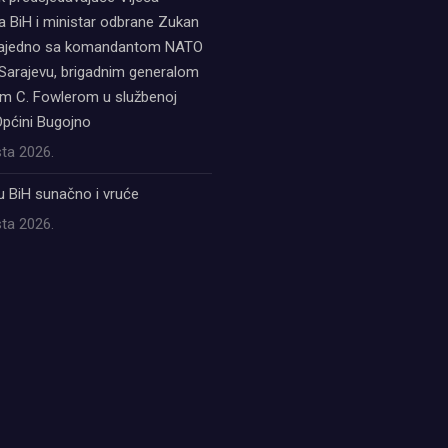
a BiH i ministar odbrane Zukan
zajedno sa komandantom NATO
Sarajevu, brigadnim generalom
 C. Fowlerom u službenoj
Općini Bugojno
ta 2026.
u BiH sunačno i vruće
ta 2026.