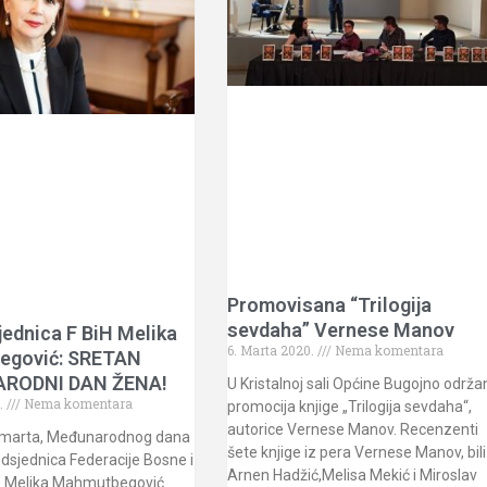
Promovisana “Trilogija
sevdaha” Vernese Manov
ednica F BiH Melika
6. Marta 2020.
Nema komentara
egović: SRETAN
RODNI DAN ŽENA!
U Kristalnoj sali Općine Bugojno održa
.
Nema komentara
promocija knjige „Trilogija sevdaha“,
autorice Vernese Manov. Recenzenti
 marta, Međunarodnog dana
šete knjige iz pera Vernese Manov, bili
dsjednica Federacije Bosne i
Arnen Hadžić,Melisa Mekić i Miroslav
e Melika Mahmutbegović