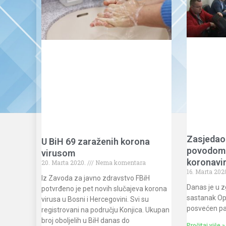
Zasjedao
U BiH 69 zaraženih korona
povodom 
virusom
koronavi
20. Marta 2020.
Nema komentara
16. Marta 202
Iz Zavoda za javno zdravstvo FBiH
Danas je u 
potvrđeno je pet novih slučajeva korona
sastanak Opć
virusa u Bosni i Hercegovini. Svi su
posvećen pa
registrovani na području Konjica. Ukupan
broj oboljelih u BiH danas do
Pročitaj više »