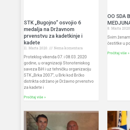
OO SDA B
STK „Bugojno“ osvojio 6
MEDJUNA
8. Marta 2020
medalja na Državnom
prvenstvu za kadetkinje i
Svim ženam
kadete
čestitke u p
11. Marta 2020.
Nema komentara
Pročitaj više »
Proteklog vikenda 07. i 08.03..2020
godine, u oragnizaciji Stonoteniskog
saveza BiH i uz tehničku organizaciju
STK „Brka 2007“, u Brki kod Brčko
distrikta održano je Državno prvenstvo
za kadete i
Pročitaj više »