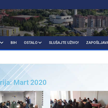
BIH
OSTALO
SLUŠAJTE UŽIVO!
ZAPOŠLJAV
rija: Mart 2020