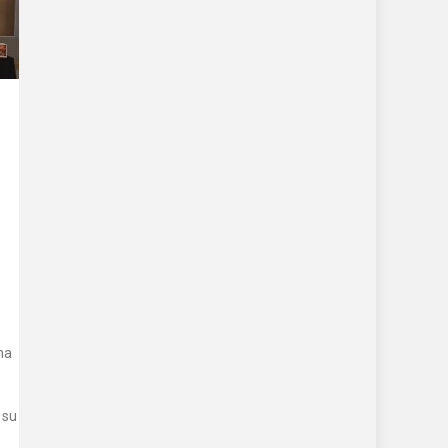
na
 su