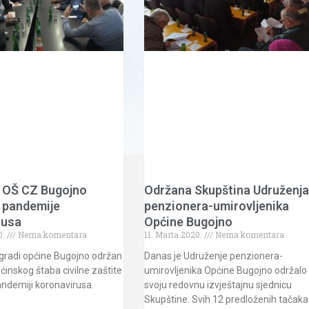
 OŠ CZ Bugojno
Održana Skupština Udruženj
pandemije
penzionera-umirovljenika
rusa
Općine Bugojno
0.
Nema komentara
11. Marta 2020.
Nema komentara
zgradi općine Bugojno održan
Danas je Udruženje penzionera-
inskog štaba civilne zaštite
umirovljenika Općine Bugojno održalo
ndemiji koronavirusa.
svoju redovnu izvještajnu sjednicu
Skupštine. Svih 12 predloženih tačaka