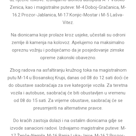
Zenica, kao i magistralne puteve: M-4 Doboj-Gračanica, M-
16.2 Prozor-Jablanica, M-17 Konjic-Mostar i M-5 Lašva-
Vitez.
Na dionicama koje prolaze kroz usjeke, učestali su odroni
zemlje ili kamenja na kolovoz. Apelujemo na maksimalno
opreznu vožnju i podsjećamo da je posjedovanje zimske
opreme zakonski obavezno.
Zbog radova na asfaltiranju kružnog toka na magistralnom
putu M-14 u Bosanskoj Krupi, danas od 08 do 12 sati doći će
do obustave saobraćaja za sve kategorije vozila. Za teretna
vozila i autobuse, saobraćaj će biti obustavljen u vremenu
od 08 do 15 sati. Za vrijeme obustave, saobraćaj će se
preusmjeriti na alternativne pravce.
Do kraćih zastoja dolazi i na ostalim dionicama gdje se
izvode sanacioni radovi. Izdvajamo magistralne puteve: M-
17 Žepče-Nemila, M-16 Banja Luka-Jajce, M-16.2 Prozor-