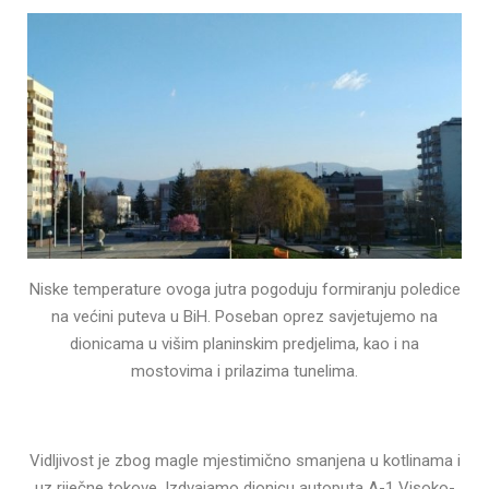
Niske temperature ovoga jutra pogoduju formiranju poledice
na većini puteva u BiH. Poseban oprez savjetujemo na
dionicama u višim planinskim predjelima, kao i na
mostovima i prilazima tunelima.
Vidljivost je zbog magle mjestimično smanjena u kotlinama i
uz riječne tokove. Izdvajamo dionicu autoputa A-1 Visoko-