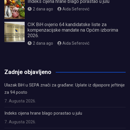
Indeks cijena hrane blago porastao u julu
2 dana ago
Aida Seferović
CIK BiH ovjerio 64 kandidatske liste za
kompenzacijske mandate na Općim izborima
2026.
2 dana ago
Aida Seferović
олимп казино
Zadnje objavljeno
Ulazak BiH u SEPA znači za građane: Uplate iz dijaspore jeftinije
za 94 posto
7. Augusta 2026.
Indeks cijena hrane blago porastao u julu
7. Augusta 2026.