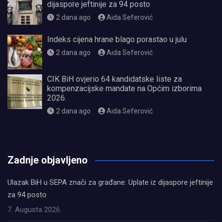
dijaspore jeftinije za 94 posto
2 dana ago
Aida Seferović
Indeks cijena hrane blago porastao u julu
2 dana ago
Aida Seferović
CIK BiH ovjerio 64 kandidatske liste za
kompenzacijske mandate na Općim izborima
2026.
2 dana ago
Aida Seferović
олимп казино
Zadnje objavljeno
Ulazak BiH u SEPA znači za građane: Uplate iz dijaspore jeftinije
za 94 posto
7. Augusta 2026.