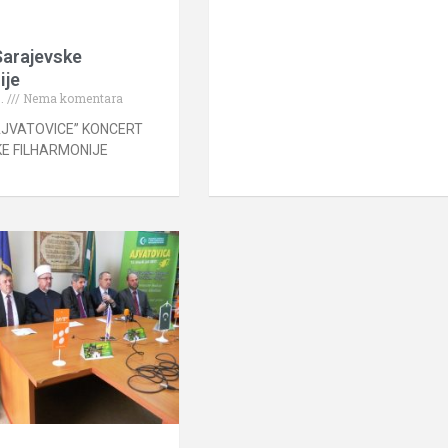
Sarajevske
ije
7.
Nema komentara
 AJVATOVICE” KONCERT
E FILHARMONIJE