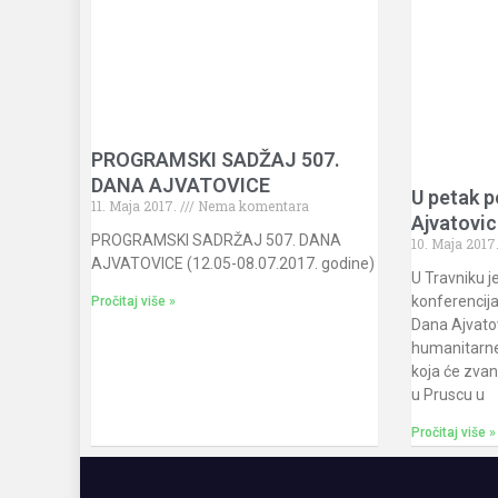
PROGRAMSKI SADŽAJ 507.
DANA AJVATOVICE
U petak p
11. Maja 2017.
Nema komentara
Ajvatovic
PROGRAMSKI SADRŽAJ 507. DANA
10. Maja 2017
AJVATOVICE (12.05-08.07.2017. godine)
U Travniku j
konferencija
Pročitaj više »
Dana Ajvatov
humanitarne 
koja će zvan
u Pruscu u
Pročitaj više »