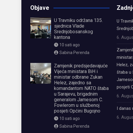
Objave
Zadnj
U Travniku održana 135.
U Travni
sjednica Vlade
Srednjo
Srednjobosanskog
kantona
6. Augus
10 sati ago
Zamjeni
Sabina Perenda
ministar
Helez, 
Zamjenik predsjedavajuće
Vijeća ministara BiH i
štaba u 
ministar odbrane Zukan
Jamesom
Helez, zajedno sa
posjeti 
komandantom NATO štaba
u Sarajevu, brigadnim
6. Augus
generalom Jamesom C.
Fowlerom u službenoj
I danas 
posjeti Općini Bugojno
6. Augus
10 sati ago
Sabina Perenda