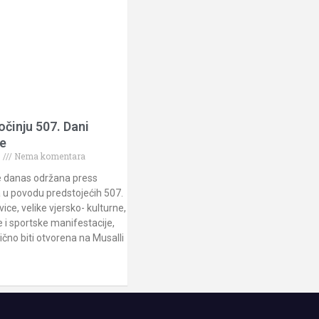
očinju 507. Dani
e
.
Nema komentara
e danas održana press
 u povodu predstojećih 507.
ice, velike vjersko- kulturne,
i sportske manifestacije,
ično biti otvorena na Musalli