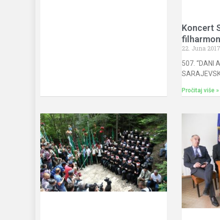
Koncert 
filharmon
22. Juna 201
507. “DANI
SARAJEVSK
Pročitaj više »