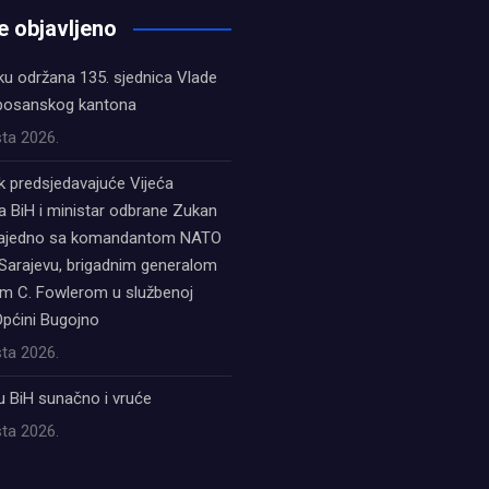
e objavljeno
ku održana 135. sjednica Vlade
bosanskog kantona
ta 2026.
k predsjedavajuće Vijeća
a BiH i ministar odbrane Zukan
zajedno sa komandantom NATO
Sarajevu, brigadnim generalom
 C. Fowlerom u službenoj
Općini Bugojno
ta 2026.
u BiH sunačno i vruće
ta 2026.