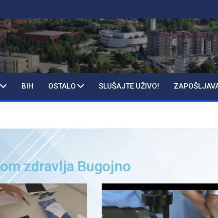
BIH
OSTALO
SLUŠAJTE UŽIVO!
ZAPOŠLJAV
Dom zdravlja Bugojno