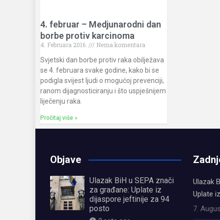
4. februar – Medjunarodni dan
borbe protiv karcinoma
4. Februara 2016.
Nema komentara
Svjetski dan borbe protiv raka obilježava
se 4. februara svake godine, kako bi se
podigla svijest ljudi o mogućoj prevenciji,
ranom dijagnosticiranju i što uspješnijem
liječenju raka.
Pročitaj više »
Objave
Zadnj
Ulazak BiH u SEPA znači
Ulazak B
za građane: Uplate iz
Uplate i
dijaspore jeftinije za 94
posto
7. Augus