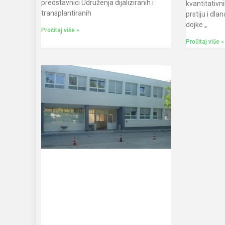
predstavnici Udruženja dijaliziranih i
kvantitativni
transplantiranih
prstiju i dla
dojke „.
Pročitaj više »
Pročitaj više »