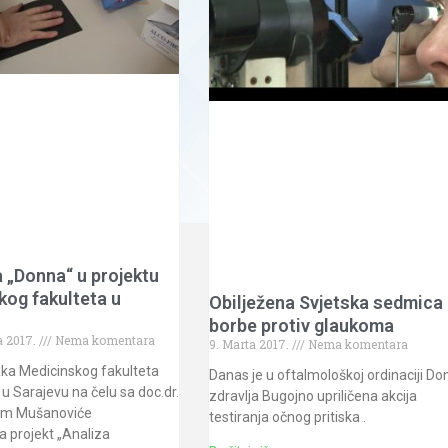
 „Donna“ u projektu
og fakulteta u
Obilježena Svjetska sedmica
borbe protiv glaukoma
a 2017.
Nema komentara
9. Marta 2017.
Nema komentara
aka Medicinskog fakulteta
Danas je u oftalmološkoj ordinaciji D
 u Sarajevu na čelu sa doc.dr.
zdravlja Bugojno upriličena akcija
om Mušanoviće
testiranja očnog pritiska .
 projekt „Analiza