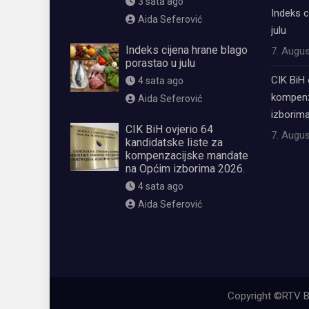
3 sata ago
Indeks c
Aida Seferović
julu
Indeks cijena hrane blago
7. Augus
porastao u julu
CIK BiH 
4 sata ago
kompenz
Aida Seferović
izborima
CIK BiH ovjerio 64
7. Augus
kandidatske liste za
kompenzacijske mandate
na Općim izborima 2026.
4 sata ago
Aida Seferović
олимп казино
Copyright ©RTV B