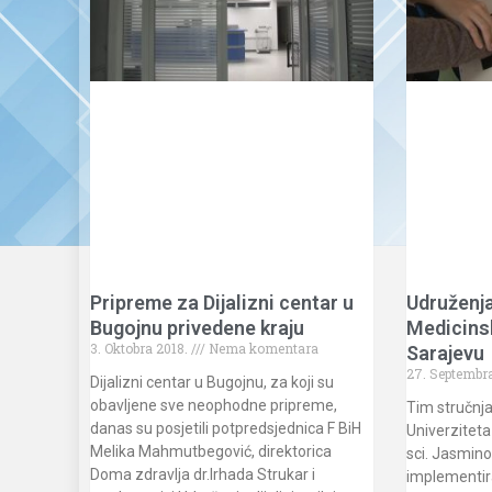
Pripreme za Dijalizni centar u
Udruženja
Bugojnu privedene kraju
Medicinsk
3. Oktobra 2018.
Nema komentara
Sarajevu
27. Septembr
Dijalizni centar u Bugojnu, za koji su
obavljene sve neophodne pripreme,
Tim stručnj
danas su posjetili potpredsjednica F BiH
Univerziteta
Melika Mahmutbegović, direktorica
sci. Jasmin
Doma zdravlja dr.Irhada Strukar i
implementira