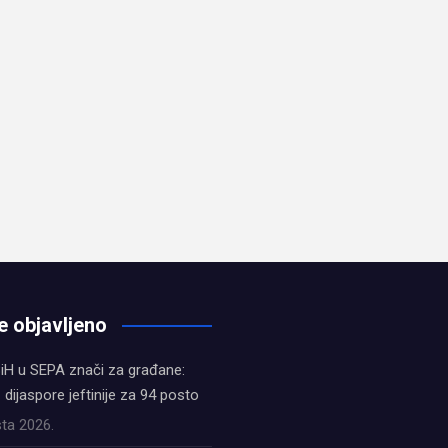
e objavljeno
iH u SEPA znači za građane:
z dijaspore jeftinije za 94 posto
ta 2026.