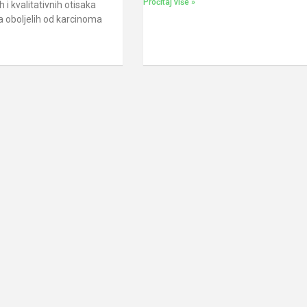
Pročitaj više »
h i kvalitativnih otisaka
na oboljelih od karcinoma