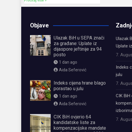
Pročitaj više »
Objave
Zadnj
Ulazak BiH u SEPA znači
Ulazak B
za građane: Uplate iz
Uplate i
dijaspore jeftinije za 94
posto
7. Augus
1 dan ago
Indeks c
Aida Seferović
julu
Indeks cijena hrane blago
7. Augus
porastao u julu
CIK BiH 
1 dan ago
kompenz
Aida Seferović
izborima
CIK BiH ovjerio 64
7. Augus
kandidatske liste za
kompenzacijske mandate