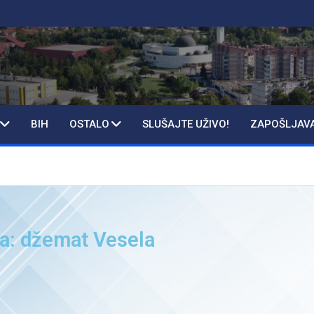
BIH
OSTALO
SLUŠAJTE UŽIVO!
ZAPOŠLJAV
ja: džemat Vesela