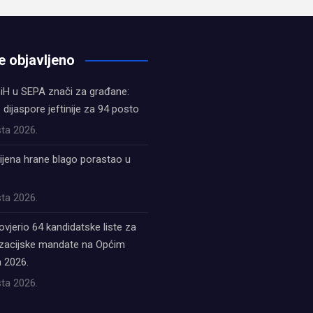
e objavljeno
iH u SEPA znači za građane:
z dijaspore jeftinije za 94 posto
ta 2026.
ijena hrane blago porastao u
ta 2026.
ovjerio 64 kandidatske liste za
acijske mandate na Općim
 2026.
ta 2026.