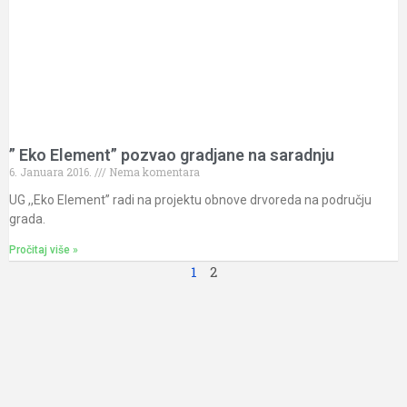
” Eko Element” pozvao gradjane na saradnju
6. Januara 2016.
Nema komentara
UG ,,Eko Element’’ radi na projektu obnove drvoreda na području
grada.
Pročitaj više »
1
2