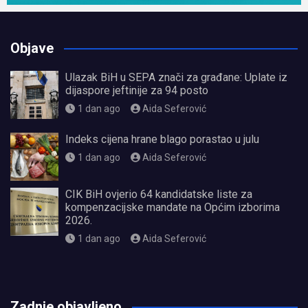
Objave
Ulazak BiH u SEPA znači za građane: Uplate iz
dijaspore jeftinije za 94 posto
1 dan ago
Aida Seferović
Indeks cijena hrane blago porastao u julu
1 dan ago
Aida Seferović
CIK BiH ovjerio 64 kandidatske liste za
kompenzacijske mandate na Općim izborima
2026.
1 dan ago
Aida Seferović
олимп казино
Zadnje objavljeno