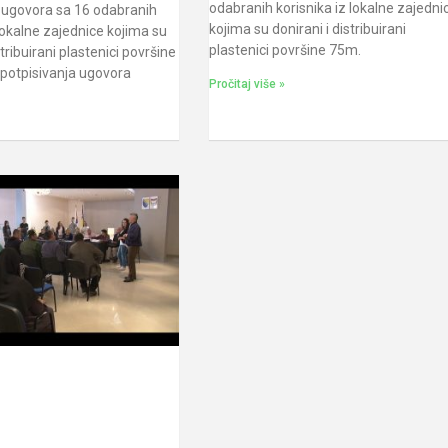
odabranih korisnika iz lokalne zajedni
e ugovora sa 16 odabranih
kojima su donirani i distribuirani
 lokalne zajednice kojima su
plastenici površine 75m.
stribuirani plastenici površine
potpisivanja ugovora
Pročitaj više »