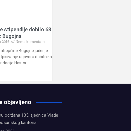
 stipendije dobilo 68
z Bugojna
a 2016.
Nema komentara
sali općine Bugojno jučer je
otpisivanje ugovora dobitnika
ondacije Hastor.
e objavljeno
ku održana 135. sjednica Vlade
bosanskog kantona