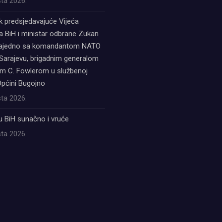
ta 2026.
k predsjedavajuće Vijeća
a BiH i ministar odbrane Zukan
zajedno sa komandantom NATO
Sarajevu, brigadnim generalom
 C. Fowlerom u službenoj
Općini Bugojno
ta 2026.
u BiH sunačno i vruće
ta 2026.