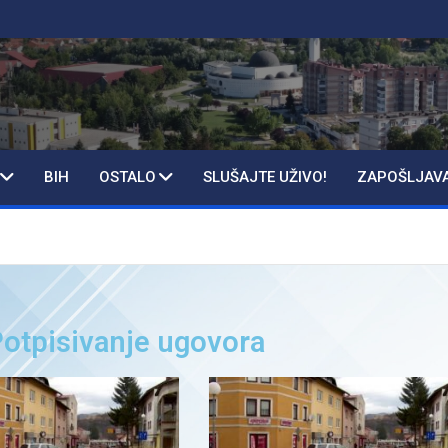
BIH
OSTALO
SLUŠAJTE UŽIVO!
ZAPOŠLJAV
Potpisivanje ugovora