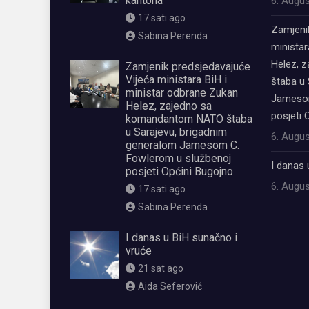
kantona
6. Augus
17 sati ago
Zamjeni
Sabina Perenda
ministar
Helez, 
Zamjenik predsjedavajuće
Vijeća ministara BiH i
štaba u 
ministar odbrane Zukan
Jamesom
Helez, zajedno sa
posjeti 
komandantom NATO štaba
u Sarajevu, brigadnim
6. Augus
generalom Jamesom C.
Fowlerom u službenoj
I danas 
posjeti Općini Bugojno
6. Augus
17 sati ago
Sabina Perenda
I danas u BiH sunačno i
vruće
21 sat ago
Aida Seferović