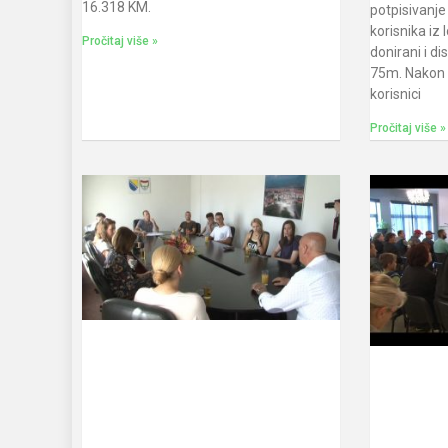
16.318 KM.
potpisivanj
korisnika iz
Pročitaj više »
donirani i di
75m. Nakon 
korisnici
Pročitaj više »