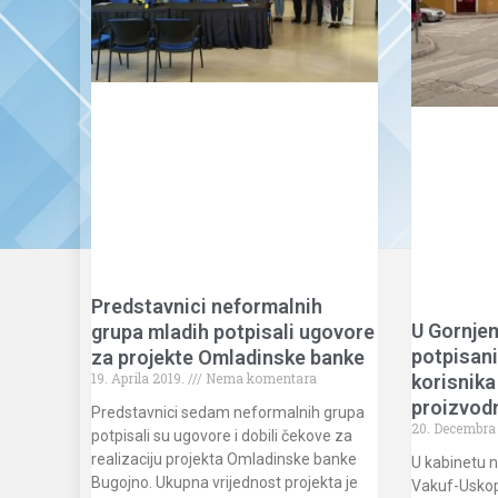
Predstavnici neformalnih
U Gornje
grupa mladih potpisali ugovore
potpisani
za projekte Omladinske banke
19. Aprila 2019.
Nema komentara
korisnika
proizvod
Predstavnici sedam neformalnih grupa
20. Decembra
potpisali su ugovore i dobili čekove za
realizaciju projekta Omladinske banke
U kabinetu n
Bugojno. Ukupna vrijednost projekta je
Vakuf-Uskopl