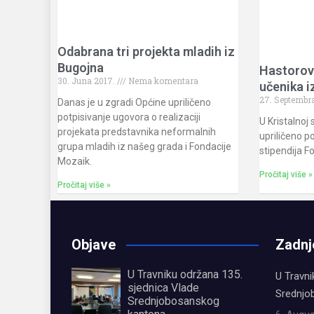
Odabrana tri projekta mladih iz
Bugojna
Hastorove
30. Juna 2017.
Nema komentara
učenika i
27. Septembr
Danas je u zgradi Općine upriličeno
potpisivanje ugovora o realizaciji
U Kristalnoj 
projekata predstavnika neformalnih
upriličeno p
grupa mladih iz našeg grada i Fondacije
stipendija F
Mozaik.
Pročitaj više »
Pročitaj više »
Objave
Zadnj
U Travniku održana 135.
U Travni
sjednica Vlade
Srednjo
Srednjobosanskog