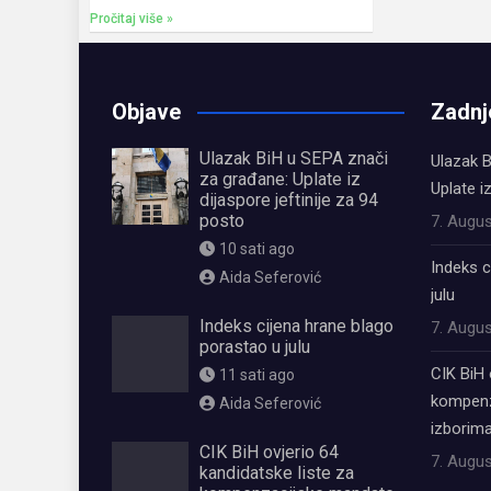
Pročitaj više »
Objave
Zadnj
Ulazak BiH u SEPA znači
Ulazak B
za građane: Uplate iz
Uplate i
dijaspore jeftinije za 94
posto
7. Augus
10 sati ago
Indeks c
Aida Seferović
julu
Indeks cijena hrane blago
7. Augus
porastao u julu
CIK BiH 
11 sati ago
kompenz
Aida Seferović
izborima
CIK BiH ovjerio 64
7. Augus
kandidatske liste za