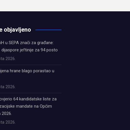
e objavljeno
iH u SEPA znači za građane:
z dijaspore jeftinije za 94 posto
ta 2026.
ijena hrane blago porastao u
ta 2026.
ovjerio 64 kandidatske liste za
acijske mandate na Općim
 2026.
ta 2026.