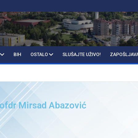
BIH
OSTALO
SLUŠAJTE UŽIVO!
ZAPOŠLJAV
rofdr Mirsad Abazović