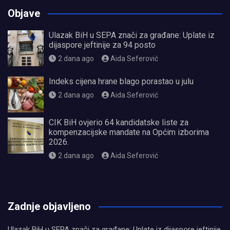
Objave
Ulazak BiH u SEPA znači za građane: Uplate iz
dijaspore jeftinije za 94 posto
2 dana ago
Aida Seferović
Indeks cijena hrane blago porastao u julu
2 dana ago
Aida Seferović
CIK BiH ovjerio 64 kandidatske liste za
kompenzacijske mandate na Općim izborima
2026.
2 dana ago
Aida Seferović
олимп казино
Zadnje objavljeno
Ulazak BiH u SEPA znači za građane: Uplate iz dijaspore jeftinije