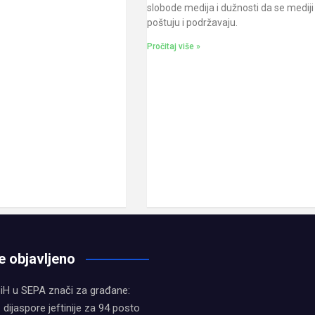
slobode medija i dužnosti da se mediji
poštuju i podržavaju.
Pročitaj više »
e objavljeno
iH u SEPA znači za građane:
z dijaspore jeftinije za 94 posto