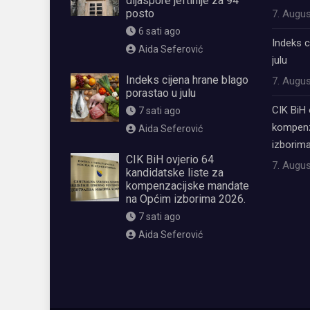
dijaspore jeftinije za 94
posto
7. Augus
6 sati ago
Indeks c
Aida Seferović
julu
Indeks cijena hrane blago
7. Augus
porastao u julu
CIK BiH 
7 sati ago
kompenz
Aida Seferović
izborima
CIK BiH ovjerio 64
7. Augus
kandidatske liste za
kompenzacijske mandate
na Općim izborima 2026.
7 sati ago
Aida Seferović
олимп казино