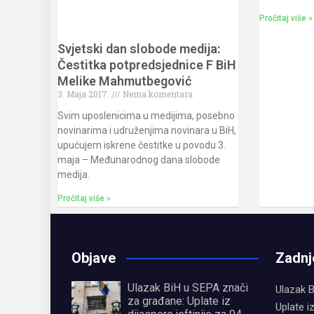
Pročitaj više »
Svjetski dan slobode medija:
Čestitka potpredsjednice F BiH
Melike Mahmutbegović
3. Maja 2017.
Nema komentara
Svim uposlenicima u medijima, posebno
novinarima i udruženjima novinara u BiH,
upućujem iskrene čestitke u povodu 3.
maja – Međunarodnog dana slobode
medija.
Pročitaj više »
Objave
Zadnj
Ulazak BiH u SEPA znači
Ulazak B
za građane: Uplate iz
Uplate i