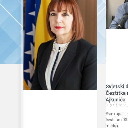
Svjetski 
Čestitka
Ajkunića
3. Maja 2017.
Svim uposle
čestitam 03.
medija.