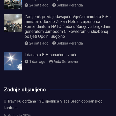
24 sata ago
Sabina Perenda
Zamjenik predsjedavajuće Vijeća ministara BiH i
ministar odbrane Zukan Helez, zajedno sa
komandantom NATO štaba u Sarajevu, brigadnim
generalom Jamesom C. Fowlerom u službenoj
posjeti Općini Bugojno
24 sata ago
Sabina Perenda
I danas u BiH sunačno i vruće
1 dan ago
Aida Seferović
олимп казино
Zadnje objavljeno
U Travniku održana 135. sjednica Vlade Srednjobosanskog
kantona
6. Augusta 2026.