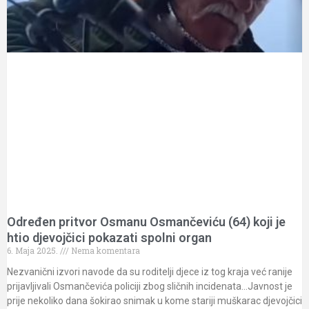
Određen pritvor Osmanu Osmančeviću (64) koji je
htio djevojčici pokazati spolni organ
6. Maja 2025.
Nema komentara
Nezvanični izvori navode da su roditelji djece iz tog kraja već ranije
prijavljivali Osmančevića policiji zbog sličnih incidenata…Javnost je
prije nekoliko dana šokirao snimak u kome stariji muškarac djevojčici