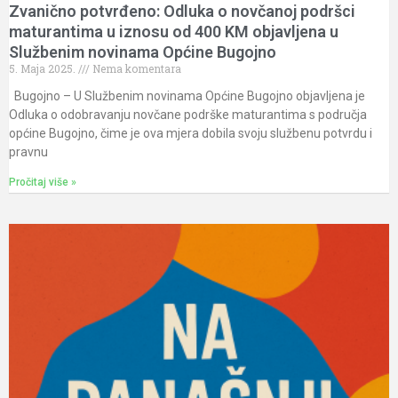
Zvanično potvrđeno: Odluka o novčanoj podršci
maturantima u iznosu od 400 KM objavljena u
Službenim novinama Općine Bugojno
5. Maja 2025.
Nema komentara
Bugojno – U Službenim novinama Općine Bugojno objavljena je
Odluka o odobravanju novčane podrške maturantima s područja
općine Bugojno, čime je ova mjera dobila svoju službenu potvrdu i
pravnu
Pročitaj više »