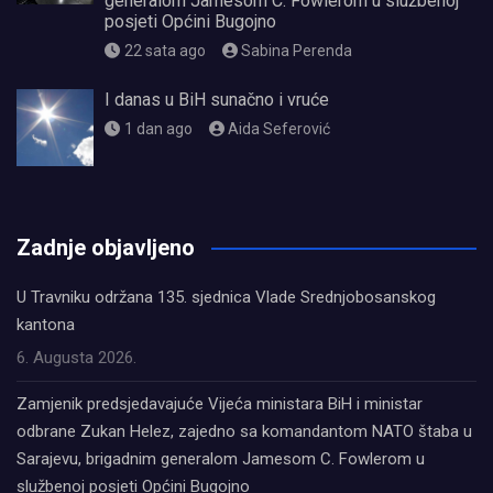
generalom Jamesom C. Fowlerom u službenoj
posjeti Općini Bugojno
22 sata ago
Sabina Perenda
I danas u BiH sunačno i vruće
1 dan ago
Aida Seferović
олимп казино
Zadnje objavljeno
U Travniku održana 135. sjednica Vlade Srednjobosanskog
kantona
6. Augusta 2026.
Zamjenik predsjedavajuće Vijeća ministara BiH i ministar
odbrane Zukan Helez, zajedno sa komandantom NATO štaba u
Sarajevu, brigadnim generalom Jamesom C. Fowlerom u
službenoj posjeti Općini Bugojno