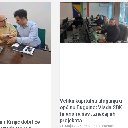
Velika kapitalna ulaganja u
općinu Bugojno: Vlada SBK
finansira šest značajnih
projekata
ir Krnjić dobit će
21. Maja 2025.
Nema komentara