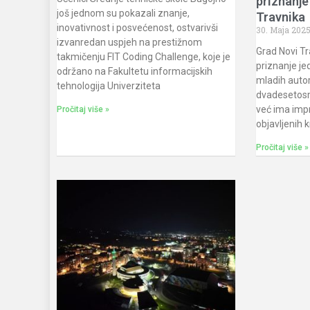
priznanj
još jednom su pokazali znanje,
Travnik
inovativnost i posvećenost, ostvarivši
30. Maja 202
izvanredan uspjeh na prestižnom
Grad Novi Tr
takmičenju FIT Coding Challenge, koje je
priznanje je
održano na Fakultetu informacijskih
mladih autor
tehnologija Univerziteta
dvadesetosm
već ima impr
Pročitaj više »
objavljenih k
Pročitaj više »