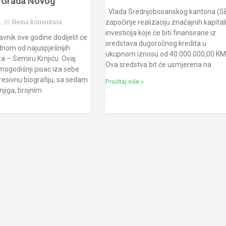
e Grada Novog
a
Vlada Srednjobosanskog kantona (S
5.
Nema komentara
započinje realizaciju značajnih kapital
investicija koje će biti finansirane iz
avnik ove godine dodijelit će
sredstava dugoročnog kredita u
dnom od najuspješnijih
ukupnom iznosu od 40.000.000,00 KM
a – Semiru Krnjiću. Ovaj
Ova sredstva bit će usmjerena na
ogodišnji pisac iza sebe
esivnu biografiju, sa sedam
Pročitaj više »
njiga, brojnim