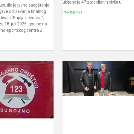
ubijeno je 47 zarobljenih civila u
uputilo je javno saopštenje
ave održavanja finalnog
Pročitaj više »
tivala “Kapija sevdaha”,
 18. juli 2025. godine na
rno-sportskog centra u