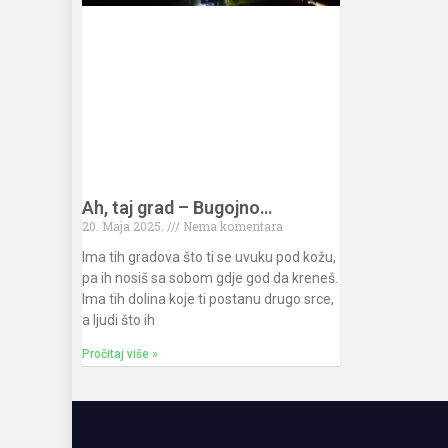
Ah, taj grad – Bugojno…
20. Maja 2025.
Nema komentara
Ima tih gradova što ti se uvuku pod kožu,
pa ih nosiš sa sobom gdje god da kreneš.
Ima tih dolina koje ti postanu drugo srce,
a ljudi što ih
Pročitaj više »