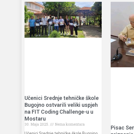
Učenici Srednje tehničke škole
Bugojno ostvarili veliki uspjeh
na FIT Coding Challenge-u u
Mostaru
30. Maja 2025.
Nema komentara
Pisac Sem
Učenici Srednje tehničke škole Bugojno