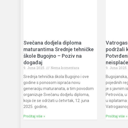
Svečana dodjela diploma
Vatrogas
maturantima Srednje tehničke
podržali 
škole Bugojno – Poziv na
Potvrđeni
događaj
neisplać
9. Juna 2025.
Nema komentara
9. Juna 2025
Srednja tehnička škola Bugojno i ove
Bugojanska, 
godine s ponosom ispraća novu
pojedinih re
generaciju maturanata, a tim povodom
je s javnim
organizuje Svečanu dodjelu diploma,
Petrovića, u
koja će se održati u četvrtak, 12. juna
u isplatama
2025. godine,
Vatrogasnog
Pročitaj više »
Pročitaj više »