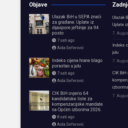
Objave
Zadnj
Ulazak BiH u SEPA znači
Ulazak B
za građane: Uplate iz
Uplate i
dijaspore jeftinije za 94
posto
7. Augus
7 sati ago
Indeks c
Aida Seferović
julu
Indeks cijena hrane blago
7. Augus
porastao u julu
CIK BiH 
7 sati ago
kompenz
Aida Seferović
izborima
CIK BiH ovjerio 64
7. Augus
kandidatske liste za
kompenzacijske mandate
na Općim izborima 2026.
8 sati ago
Aida Seferović