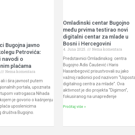
Omladinski centar Bugojno
među prvima testirao novi
digitalni centar za mlade u
Bosni i Hercegovini
ci Bugojna javno
4. Juna 2025.
Nema komentara
kolegu Petrovića:
 navodi o
Predstavnici Omladinskog centra
Bugojno Adis Čaušević i Haris
enim plaćama
Hasanbegović prisustvovali su jako
.
Nema komentara
važnoj radionici pod nazivom “Uspost
ali i šira javnost putem
digitalnog centra za mlade”. Ova
gionalnih portala, upoznata
aktivnost je dio projekta “Digimon”,
 istupom vatrogasca Nihada
fokusiranog na unapređenje
 kojem je govorio o kašnjenju
 plaća uposlenicima
Pročitaj više »
 društva Bugojno.