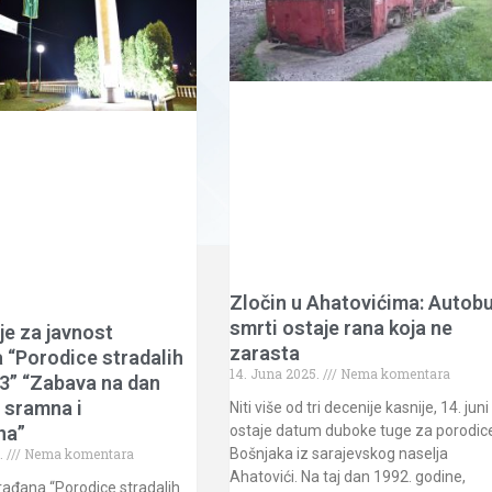
Zločin u Ahatovićima: Autob
smrti ostaje rana koja ne
e za javnost
zarasta
 “Porodice stradalih
14. Juna 2025.
Nema komentara
3” “Zabava na dan
e sramna i
Niti više od tri decenije kasnije, 14. juni
tna”
ostaje datum duboke tuge za porodic
.
Nema komentara
Bošnjaka iz sarajevskog naselja
Ahatovići. Na taj dan 1992. godine,
rađana “Porodice stradalih