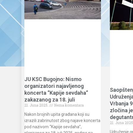
JU KSC Bugojno: Nismo
organizatori najavljenog
Saopštenj
koncerta “Kapije sevdaha”
Udruženja
zakazanog za 18. juli
Vrbanja 9
21. Juna 2025.
Nema komentara
zločina j
Nakon brojnih upita građana koji su
degutan
izrazili zabrinutost zbog najave koncerta
21. Juna 2025
pod nazivom “Kapije sevdaha”,
Udruženje g
planiranog za 18. juli 2025. godine na