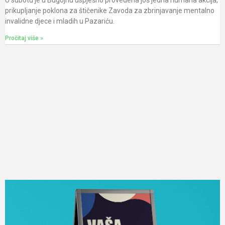
U subotu je u Bugojnu uspješno provedena još jedna humana akcija,
prikupljanje poklona za štičenike Zavoda za zbrinjavanje mentalno
invalidne djece i mladih u Pazariću.
Pročitaj više »