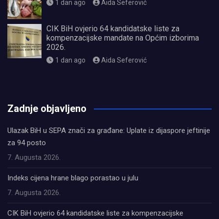
1 dan ago
Aida Seferović
CIK BiH ovjerio 64 kandidatske liste za
kompenzacijske mandate na Općim izborima
2026.
1 dan ago
Aida Seferović
олимп казино
Zadnje objavljeno
Ulazak BiH u SEPA znači za građane: Uplate iz dijaspore jeftinije
za 94 posto
7. Augusta 2026.
Indeks cijena hrane blago porastao u julu
7. Augusta 2026.
CIK BiH ovjerio 64 kandidatske liste za kompenzacijske