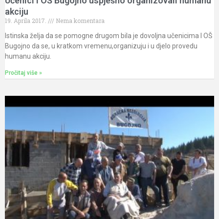
Učenici I OŠ Bugojno uspješno organizovali humanu
akciju
19. Aprila 2017.
Nema komentara
Istinska želja da se pomogne drugom bila je dovoljna učenicima I OŠ
Bugojno da se, u kratkom vremenu,organizuju i u djelo provedu
humanu akciju.
Pročitaj više »