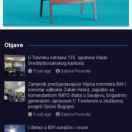
Objave
U Travniku održana 135. sjednica Vlade
Srednjobosanskog kantona
9 sati ago
Sabina Perenda
Zamjenik predsjedavajuće Vijeća ministara BiH i
ministar odbrane Zukan Helez, zajedno sa
komandantom NATO štaba u Sarajevu, brigadnim
generalom Jamesom C. Fowlerom u službenoj
posjeti Općini Bugojno
9 sati ago
Sabina Perenda
I danas u BiH sunačno i vruće