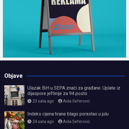
Objave
Ulazak BiH u SEPA znači za građane: Uplate iz
dijaspore jeftinije za 94 posto
23 sata ago
Aida Seferović
Indeks cijena hrane blago porastao u julu
24 sata ago
Aida Seferović