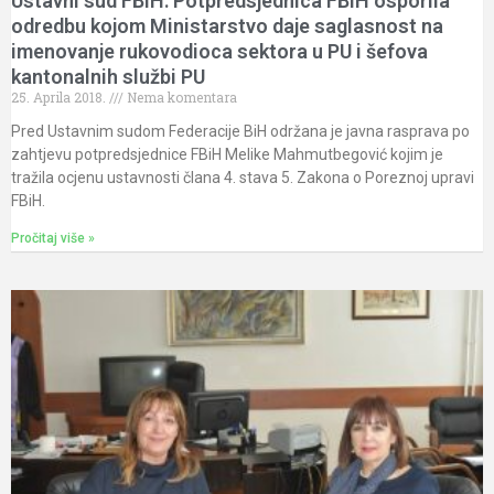
Ustavni sud FBiH: Potpredsjednica FBiH osporila
odredbu kojom Ministarstvo daje saglasnost na
imenovanje rukovodioca sektora u PU i šefova
kantonalnih službi PU
25. Aprila 2018.
Nema komentara
Pred Ustavnim sudom Federacije BiH održana je javna rasprava po
zahtjevu potpredsjednice FBiH Melike Mahmutbegović kojim je
tražila ocjenu ustavnosti člana 4. stava 5. Zakona o Poreznoj upravi
FBiH.
Pročitaj više »