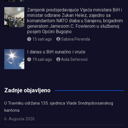
Zamjenik predsjedavajuće Vijeća ministara BiH i
ministar odbrane Zukan Helez, zajedno sa
komandantom NATO štaba u Sarajevu, brigadnim
generalom Jamesom C. Fowlerom u službenoj
posjeti Općini Bugojno
15 sati ago
Sabina Perenda
I danas u BiH sunačno i vruće
19 sati ago
Aida Seferović
олимп казино
Zadnje objavljeno
U Travniku održana 135. sjednica Vlade Srednjobosanskog
kantona
6. Augusta 2026.