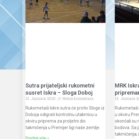
Sutra prijateljski rukometni
MRK Iskra
susret Iskra – Sloga Doboj
priprem
31. Januara 2020.
Nema komentara
15. Januara 
Rukometaši Iskre sutra će protiv Sloge iz
Rukometaši I
Doboja odigrati kontrolnu utakmicu u
u okviru Pre
okviru priprema za proljetni dio
okončali su n
takmičenja u Premijer ligi naše zemlje.
bodova. Sa p
takmičenja, 
Pročitaj više »