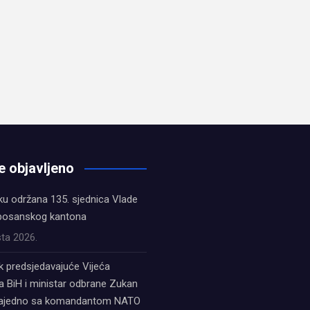
e objavljeno
ku održana 135. sjednica Vlade
bosanskog kantona
ta 2026.
k predsjedavajuće Vijeća
a BiH i ministar odbrane Zukan
zajedno sa komandantom NATO