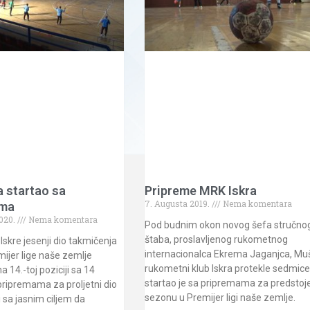
 startao sa
Pripreme MRK Iskra
7. Augusta 2019.
Nema komentara
ama
2020.
Nema komentara
Pod budnim okon novog šefa stručno
štaba, proslavljenog rukometnog
skre jesenji dio takmičenja
internacionalca Ekrema Jaganjca, Mu
mijer lige naše zemlje
rukometni klub Iskra protekle sedmic
a 14.-toj poziciji sa 14
startao je sa pripremama za predstoj
ripremama za proljetni dio
sezonu u Premijer ligi naše zemlje.
i sa jasnim ciljem da