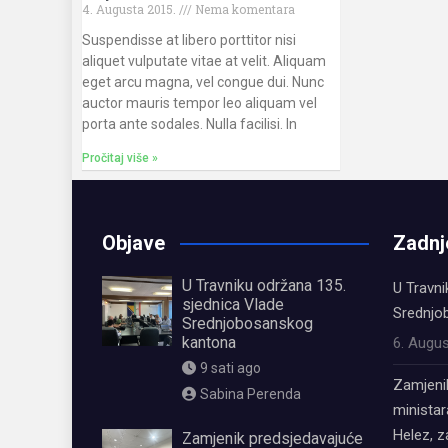
4. Augusta 2015.
Nema komentara
Suspendisse at libero porttitor nisi
aliquet vulputate vitae at velit. Aliquam
eget arcu magna, vel congue dui. Nunc
auctor mauris tempor leo aliquam vel
porta ante sodales. Nulla facilisi. In
Pročitaj više »
Objave
Zadnj
U Travniku održana 135.
U Travni
sjednica Vlade
Srednjo
Srednjobosanskog
kantona
6. Augus
9 sati ago
Zamjeni
Sabina Perenda
ministar
Helez, 
Zamjenik predsjedavajuće