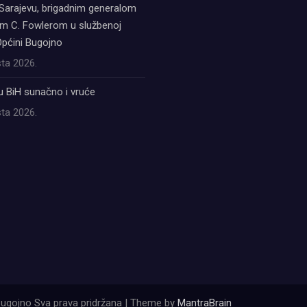
Sarajevu, brigadnim generalom
 C. Fowlerom u službenoj
Općini Bugojno
ta 2026.
u BiH sunačno i vruće
ta 2026.
ugojno Sva prava pridržana | Theme by
MantraBrain