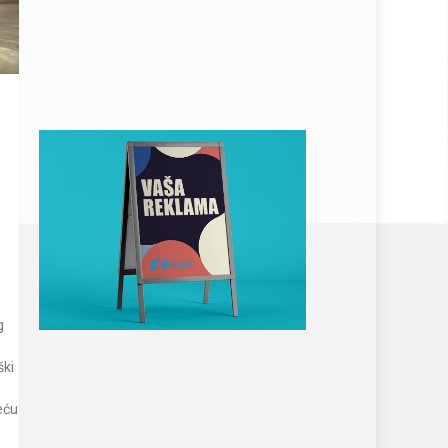
g
ški
e
eću