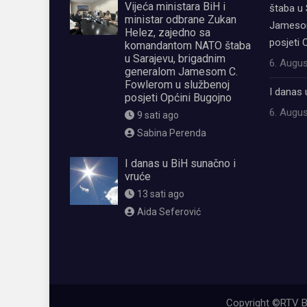
Vijeća ministara BiH i
štaba u 
ministar odbrane Zukan
Jamesom
Helez, zajedno sa
posjeti 
komandantom NATO štaba
u Sarajevu, brigadnim
6. Augus
generalom Jamesom C.
Fowlerom u službenoj
I danas 
posjeti Općini Bugojno
6. Augus
9 sati ago
Sabina Perenda
I danas u BiH sunačno i
vruće
13 sati ago
Aida Seferović
олимп казино
Copyright ©RTV B