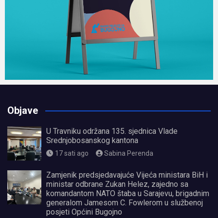
Objave
U Travniku održana 135. sjednica Vlade
Srednjobosanskog kantona
17 sati ago
Sabina Perenda
Zamjenik predsjedavajuće Vijeća ministara BiH i
ministar odbrane Zukan Helez, zajedno sa
komandantom NATO štaba u Sarajevu, brigadnim
generalom Jamesom C. Fowlerom u službenoj
posjeti Općini Bugojno