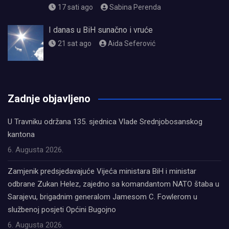
17 sati ago
Sabina Perenda
I danas u BiH sunačno i vruće
21 sat ago
Aida Seferović
олимп казино
Zadnje objavljeno
U Travniku održana 135. sjednica Vlade Srednjobosanskog
kantona
6. Augusta 2026.
Zamjenik predsjedavajuće Vijeća ministara BiH i ministar
odbrane Zukan Helez, zajedno sa komandantom NATO štaba u
Sarajevu, brigadnim generalom Jamesom C. Fowlerom u
službenoj posjeti Općini Bugojno
6. Augusta 2026.