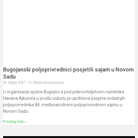
Bugojanski poljoprivrednici posjetili sajam u Novom
Sadu
16. Maja 2017.
Nema komentara
U organizaciji općine Bugojno a pod pokroviteljstvom načelnika
Hasana Ajkunića u prošlu subotu je upriličena posjeta ovdašnjih
poljoprivrednika 84. međunarodnom poljoprivrednom sajmu u
Novom Sadu.
Pročitaj više »