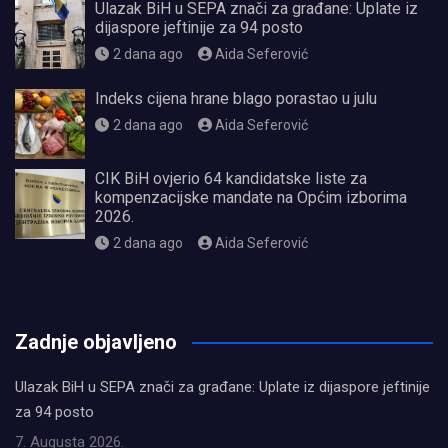
Ulazak BiH u SEPA znači za građane: Uplate iz
dijaspore jeftinije za 94 posto
2 dana ago
Aida Seferović
Indeks cijena hrane blago porastao u julu
2 dana ago
Aida Seferović
CIK BiH ovjerio 64 kandidatske liste za
kompenzacijske mandate na Općim izborima
2026.
2 dana ago
Aida Seferović
олимп казино
Zadnje objavljeno
Ulazak BiH u SEPA znači za građane: Uplate iz dijaspore jeftinije
za 94 posto
7. Augusta 2026.