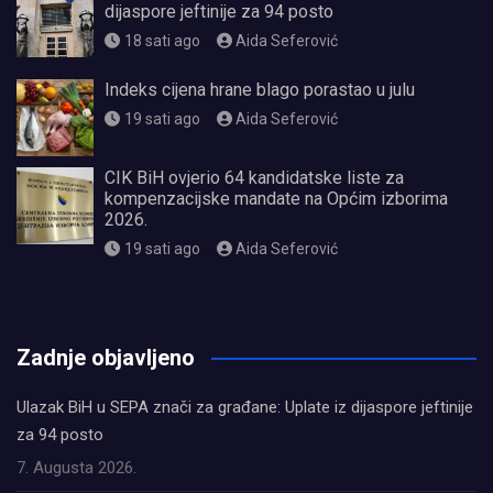
dijaspore jeftinije za 94 posto
18 sati ago
Aida Seferović
Indeks cijena hrane blago porastao u julu
19 sati ago
Aida Seferović
CIK BiH ovjerio 64 kandidatske liste za
kompenzacijske mandate na Općim izborima
2026.
19 sati ago
Aida Seferović
олимп казино
Zadnje objavljeno
Ulazak BiH u SEPA znači za građane: Uplate iz dijaspore jeftinije
za 94 posto
7. Augusta 2026.