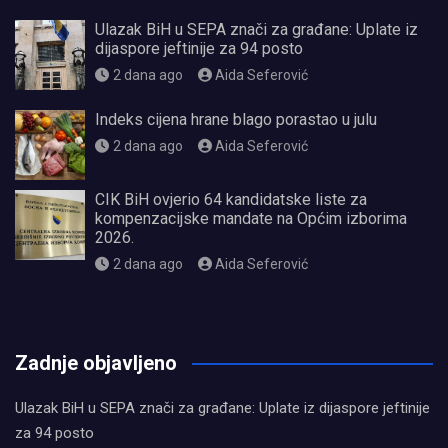
Ulazak BiH u SEPA znači za građane: Uplate iz
dijaspore jeftinije za 94 posto
2 dana ago
Aida Seferović
Indeks cijena hrane blago porastao u julu
2 dana ago
Aida Seferović
CIK BiH ovjerio 64 kandidatske liste za
kompenzacijske mandate na Općim izborima
2026.
2 dana ago
Aida Seferović
олимп казино
Zadnje objavljeno
Ulazak BiH u SEPA znači za građane: Uplate iz dijaspore jeftinije
za 94 posto