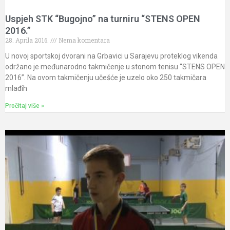
Uspjeh STK “Bugojno” na turniru “STENS OPEN
2016.”
28. Aprila 2016.
Nema komentara
U novoj sportskoj dvorani na Grbavici u Sarajevu proteklog vikenda
održano je međunarodno takmičenje u stonom tenisu “STENS OPEN
2016”. Na ovom takmičenju učešće je uzelo oko 250 takmičara
mlađih
Pročitaj više »