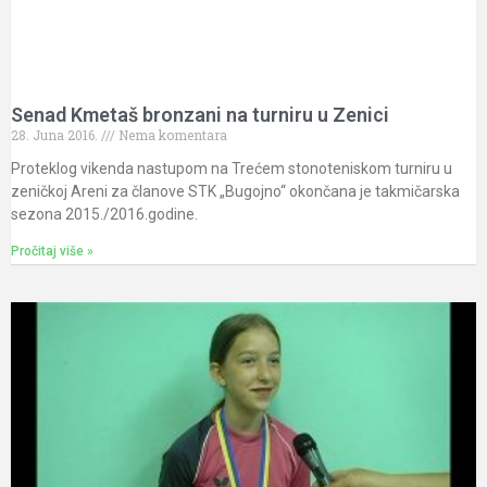
Senad Kmetaš bronzani na turniru u Zenici
28. Juna 2016.
Nema komentara
Proteklog vikenda nastupom na Trećem stonoteniskom turniru u
zeničkoj Areni za članove STK „Bugojno“ okončana je takmičarska
sezona 2015./2016.godine.
Pročitaj više »