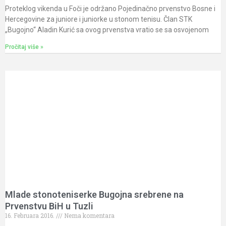
Proteklog vikenda u Foči je održano Pojedinačno prvenstvo Bosne i
Hercegovine za juniore i juniorke u stonom tenisu. Član STK
„Bugojno“ Aladin Kurić sa ovog prvenstva vratio se sa osvojenom
Pročitaj više »
Mlade stonoteniserke Bugojna srebrene na
Prvenstvu BiH u Tuzli
16. Februara 2016.
Nema komentara