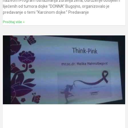
nazivom Program osnaživanja zdravlja žena, Udruženje oboljelih i
liječenih od tumora dojke “DONNA” Bugojno, organizovalo je
predavanje o temi “Karcinom dojke.” Predavanje
Pročitaj više »