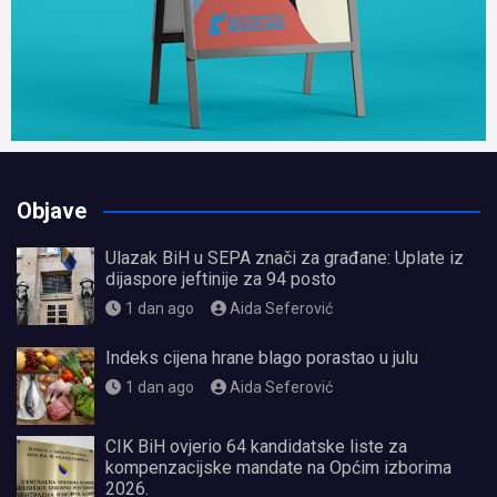
Objave
Ulazak BiH u SEPA znači za građane: Uplate iz
dijaspore jeftinije za 94 posto
1 dan ago
Aida Seferović
Indeks cijena hrane blago porastao u julu
1 dan ago
Aida Seferović
CIK BiH ovjerio 64 kandidatske liste za
kompenzacijske mandate na Općim izborima
2026.