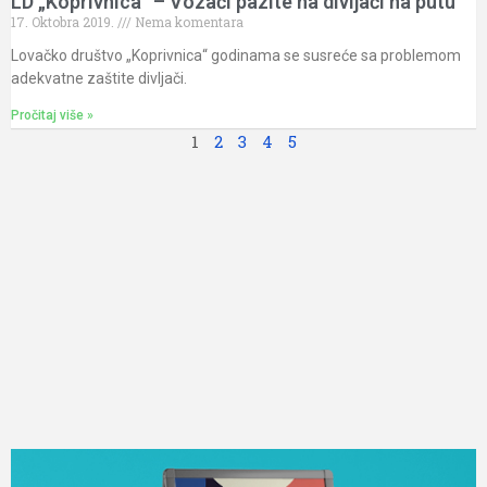
LD „Koprivnica“ – Vozači pazite na divljači na putu
17. Oktobra 2019.
Nema komentara
Lovačko društvo „Koprivnica“ godinama se susreće sa problemom
adekvatne zaštite divljači.
Pročitaj više »
1
2
3
4
5