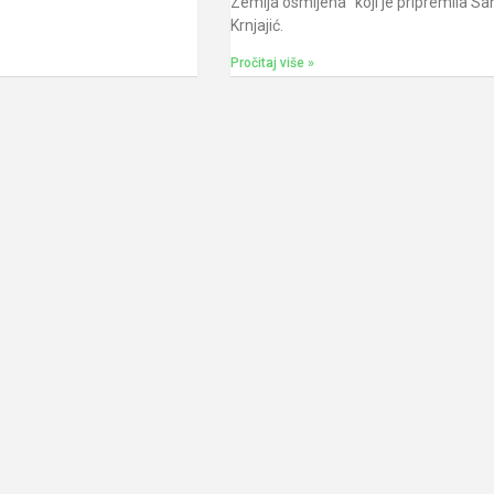
Zemlja osmijeha“ koji je pripremila Sa
Krnjajić.
Pročitaj više »