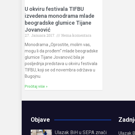
U okviru festivala TIFBU
izvedena monodrama mlade
beogradske glumice Tijane
Jovanović
27. Januara 2017.
Nema komentara
Monodrama „Oprostite, molim vas,
mogu li da prođem“ mlade beogradske
glumice Tijane Jovanović bila je
posljednja predstava u okviru festivala
TIFBU, koji se od novembra održava u
Bugojnu.
Pročitaj više »
Objave
Zadnj
Ulazak BiH u SEPA znači
Ulazak B