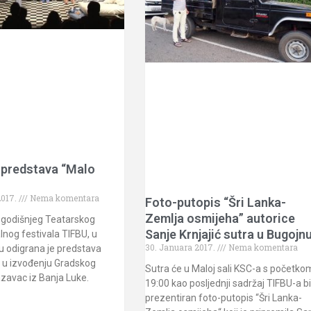
 predstava “Malo
2017.
Nema komentara
Foto-putopis “Šri Lanka-
Zemlja osmijeha” autorice
ogodišnjeg Teatarskog
Sanje Krnjajić sutra u Bugojn
lnog festivala TIFBU, u
30. Januara 2017.
Nema komentara
 odigrana je predstava
” u izvođenju Gradskog
Sutra će u Maloj sali KSC-a s početko
zavac iz Banja Luke.
19:00 kao posljednji sadržaj TIFBU-a bi
prezentiran foto-putopis “Šri Lanka-