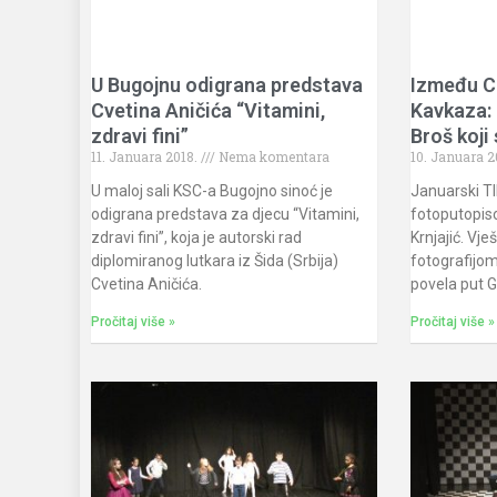
U Bugojnu odigrana predstava
Između C
Cvetina Aničića “Vitamini,
Kavkaza: 
zdravi fini”
Broš koji 
11. Januara 2018.
Nema komentara
10. Januara 2
U maloj sali KSC-a Bugojno sinoć je
Januarski TI
odigrana predstava za djecu “Vitamini,
fotoputopiso
zdravi fini”, koja je autorski rad
Krnjajić. Vj
diplomiranog lutkara iz Šida (Srbija)
fotografijom
Cvetina Aničića.
povela put G
Pročitaj više »
Pročitaj više »