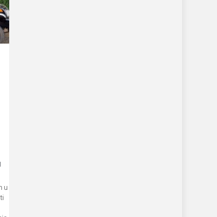
u
m u
ti