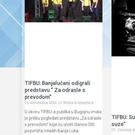
TIFBU: Banjalučani odigrali
predstavu ” Za odrasle s
prevodom”
19. Novembra 2018.
Nema komentara
U okviru TIFBU-a publika u Bugojnu imala
TIFBU: Su
je priliku pogledati predstavu „Za odrasle
suze”
s prevodom“ koje su izveli članovi DIS
19. Januara 2
pozorišta mladih Banja Luka.