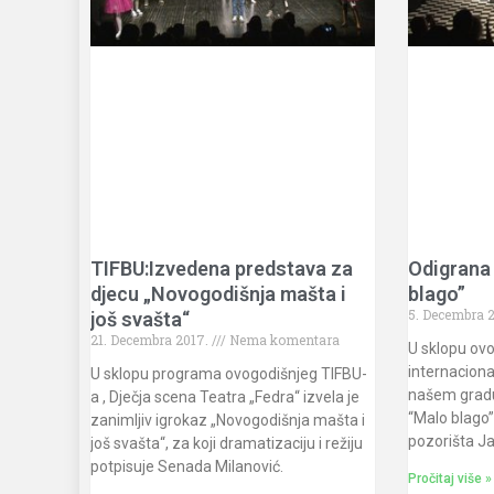
TIFBU:Izvedena predstava za
Odigrana
djecu „Novogodišnja mašta i
blago”
5. Decembra 
još svašta“
21. Decembra 2017.
Nema komentara
U sklopu ov
internaciona
U sklopu programa ovogodišnjeg TIFBU-
našem gradu
a , Dječja scena Teatra „Fedra“ izvela je
“Malo blago
zanimljiv igrokaz „Novogodišnja mašta i
pozorišta Ja
još svašta“, za koji dramatizaciju i režiju
potpisuje Senada Milanović.
Pročitaj više »