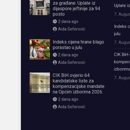
za građane: Uplate iz
Uplate i
dijaspore jeftinije za 94
posto
7. Augus
2 dana ago
Indeks c
Aida Seferović
julu
Indeks cijena hrane blago
7. Augus
porastao u julu
CIK BiH 
2 dana ago
kompenz
Aida Seferović
izborima
CIK BiH ovjerio 64
7. Augus
kandidatske liste za
kompenzacijske mandate
na Općim izborima 2026.
2 dana ago
Aida Seferović
олимп казино