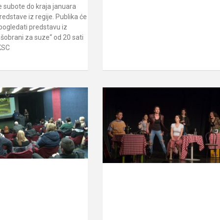
 subote do kraja januara
predstave iz regije. Publika će
 pogledati predstavu iz
šobrani za suze“ od 20 sati
 KSC