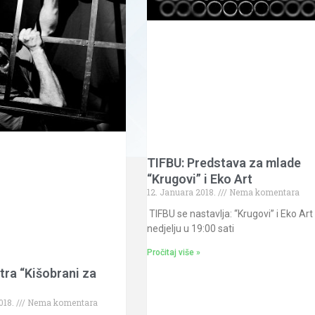
TIFBU: Predstava za mlade
“Krugovi” i Eko Art
12. Januara 2018.
Nema komentara
TIFBU se nastavlja: “Krugovi” i Eko Art
nedjelju u 19:00 sati
Pročitaj više »
tra “Kišobrani za
018.
Nema komentara