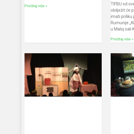
TIFBU od ove
Pročitaj više »
obilježit će 
imati priliku
Rumunije „Ki
u Maloj sali
Pročitaj više »