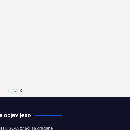
1
2
3
e objavljeno
iH u SEPA znači za građane: