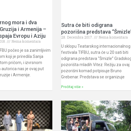
rnog mora i dva
Sutra će biti odigrana
Gruzija i Armenija –
pozorišna predstava “Šmizle
spaja Evropu i Aziju
28. Decembra 2017.
Nema komentara
018.
Nema komentara
U sklopu Teatarskog internacionalnog
FBU počeo je sa zanimljivim
festivala TIFBU, sutra će u 20 sati biti
m koji je priredila Sanja
odigrana predstava “Šmizle” Gradsko
eštom pričom, i izvrsnom
pozorišta mladih Vitez. Režiju za ovaj
 autorica nas je ovaj put
pozorišni komad potpisuje Bruno
ruzije i Armenije.
Grebenar. Predstava se organizuje
Pročitaj više »