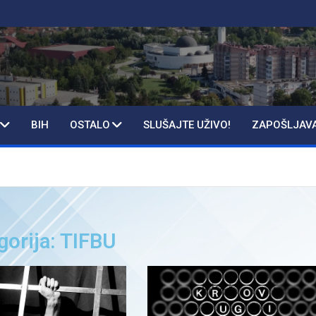
BIH
OSTALO
SLUŠAJTE UŽIVO!
ZAPOŠLJAV
gorija: TIFBU