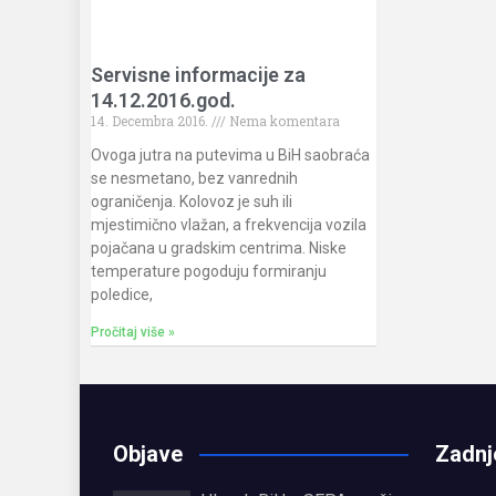
Servisne informacije za
14.12.2016.god.
14. Decembra 2016.
Nema komentara
Ovoga jutra na putevima u BiH saobraća
se nesmetano, bez vanrednih
ograničenja. Kolovoz je suh ili
mjestimično vlažan, a frekvencija vozila
pojačana u gradskim centrima. Niske
temperature pogoduju formiranju
poledice,
Pročitaj više »
Objave
Zadnj