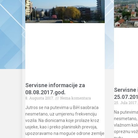
Servisne informacije za
Servisne 
08.08.2017.god.
25.07.20
8. Augusta 2017.
Nema komentara
25. Jula 2017
Jutros se na putevima u BiH saobraća
Na putevima
nesmetano, uz umjerenu frekvenciju
nesmetano, 
vozila. Na dionicama koje prolaze kroz
vlažnom kol
usjeke, kao i preko planinskih prevoja,
opreznu vož
upozoravamo na moguće odrone zemlje
putu.