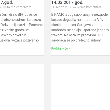
17.god.
14.03.2017.god.
7.
Nema komentara
14. Marta 2017.
Nema komentara
ćem dijelu BIH jutros se
BIHAMK: Zbog saobraćajne nezgode
 pretežno suhom kolovozu i
koja se dogodila na autoputu A-1, na
frekvenciju vozila. Posebno
dionici Lepenica-Sarajevo zapad,
je u većim gradskim
saobraćaj se odvija usporeno jednom
olaskom povoljnih
trakom. Na ostalim putevima u BiH
uslova, vozače pozivamo
saobraća se po pretežno suhom
Pročitaj više »