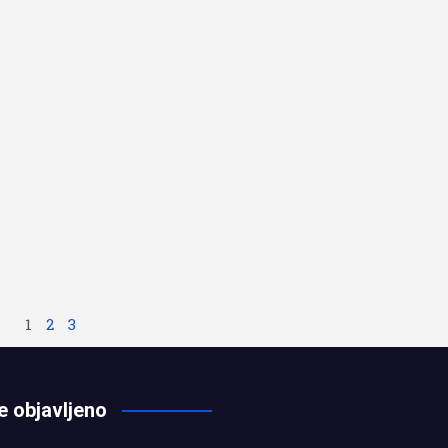
1
2
3
e objavljeno