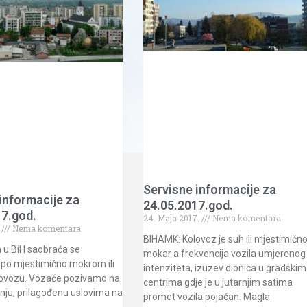
Servisne informacije za
informacije za
24.05.2017.god.
17.god.
24. Maja 2017.
Nema komentara
.
Nema komentara
BIHAMK: Kolovoz je suh ili mjestimičn
 u BiH saobraća se
mokar a frekvencija vozila umjerenog
po mjestimično mokrom ili
intenziteta, izuzev dionica u gradskim
ovozu. Vozače pozivamo na
centrima gdje je u jutarnjim satima
nju, prilagođenu uslovima na
promet vozila pojačan. Magla