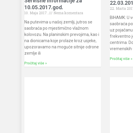
Servisne informacije za
22.03.20
10.05.2017.god.
22. Marta 201
10. Maja 2017.
Nema komentara
BIHAMK: U ve
Na putevima u našoj zemlji, jutros se
saobraća po
saobraća po mjestimično vlažnom
uz pojačanu 
kolovozu. Na planinskim prevojima, kao i
frekventno 
na dionicama koje prolaze kroz usjeke,
centrima. D
upozoravamo na moguće sitnije odrone
vremenskih 
zemlje ili
Pročitaj više »
Pročitaj više »