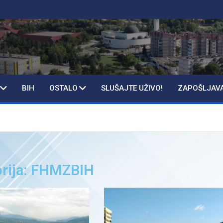
BIH
OSTALO
SLUŠAJTE UŽIVO!
ZAPOŠLJAV
rija: FHMZBIH