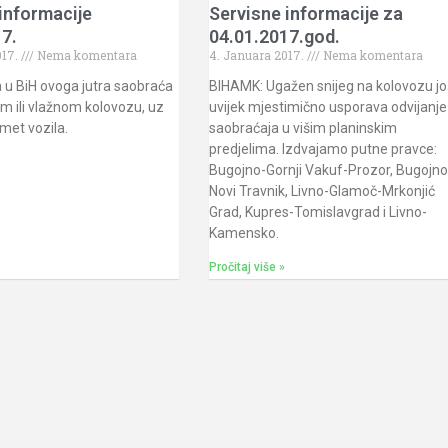
informacije
Servisne informacije za
7.
04.01.2017.god.
017.
Nema komentara
4. Januara 2017.
Nema komentara
 u BiH ovoga jutra saobraća
BIHAMK: Ugažen snijeg na kolovozu jo
m ili vlažnom kolovozu, uz
uvijek mjestimično usporava odvijanje
met vozila.
saobraćaja u višim planinskim
predjelima. Izdvajamo putne pravce:
Bugojno-Gornji Vakuf-Prozor, Bugojno
Novi Travnik, Livno-Glamoč-Mrkonjić
Grad, Kupres-Tomislavgrad i Livno-
Kamensko.
Pročitaj više »