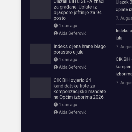
Ulazak BiH u SEPA znači
Ulazak B
za građane: Uplate iz
Uplate i
dijaspore jeftinije za 94
posto
7. Augus
1 dan ago
Indeks c
Aida Seferović
julu
Indeks cijena hrane blago
7. Augus
porastao u julu
CIK BiH 
1 dan ago
kompenz
Aida Seferović
izborima
CIK BiH ovjerio 64
7. Augus
kandidatske liste za
kompenzacijske mandate
na Općim izborima 2026.
1 dan ago
Aida Seferović
олимп казино